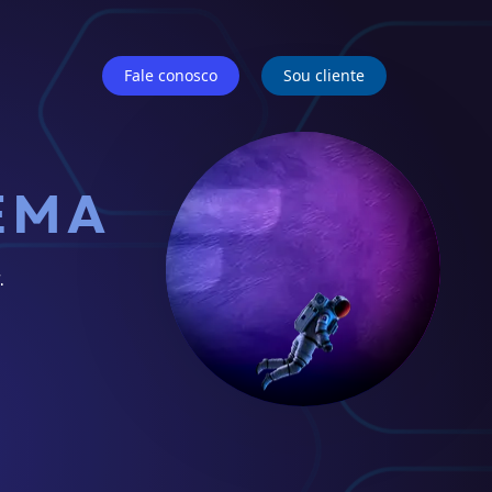
Fale conosco
Sou cliente
EMA
.