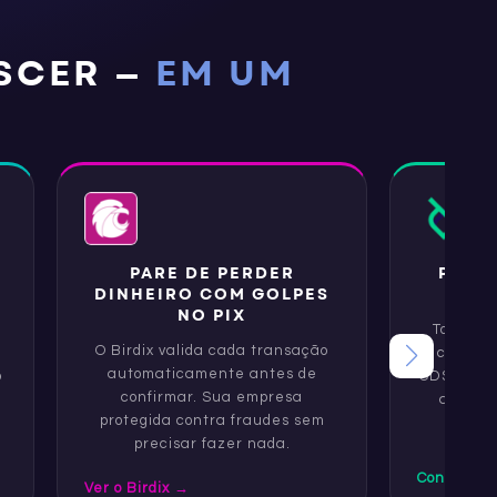
ESCER —
EM UM
E
PARE DE PERDER
PAGU
DINHEIRO COM GOLPES
SAI
NO PIX
Toda a 
O Birdix valida cada transação
central
automaticamente antes de
o
CDSFive. 
confirmar. Sua empresa
agilida
protegida contra fraudes sem
precisar fazer nada.
Conhecer 
Ver o Birdix
→