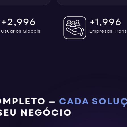
+
3,000
+
2,000
Usuários Globais
Empresas Tran
OMPLETO —
CADA SOLUÇ
SEU NEGÓCIO