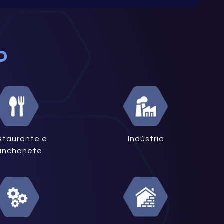
O
staurante e
Indústria
anchonete