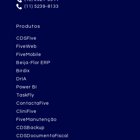
(11) 5239-8133
Produtos
CDSFive
FiveWeb
FiveMobile
Beija-Flor ERP
Birdix
DrIA
Power BI
TaskFly
ContactaFive
CliniFive
FiveManutenção
CDSBackup
CDSDocumentoFiscal